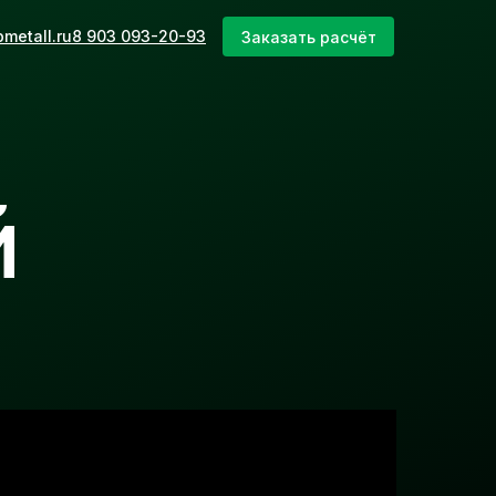
metall.ru
8 903 093-20-93
Заказать расчёт
й