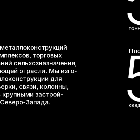
тонн
 металлоконструкций
Пло
мплексов, торговых
ний сельхозназна­чения,
ающей отрасли. Мы изго­
ло­конструкции для
ерки, связи, колонны,
с крупными застрой­
 Северо-Запада.
ква