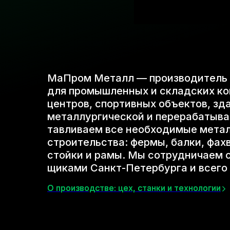
МаПром Металл — производитель
для промышленных и складских ко
центров, спортивных объектов, зда
металлургической и перерабаты­в
тавливаем все необходимые метал
строительства: фермы, балки, фахв
стойки и рамы. Мы сотруд­ничаем 
щиками Санкт-Петербурга и всего
О производстве: цех, станки и технологии
О производстве: цех, станки и технологии