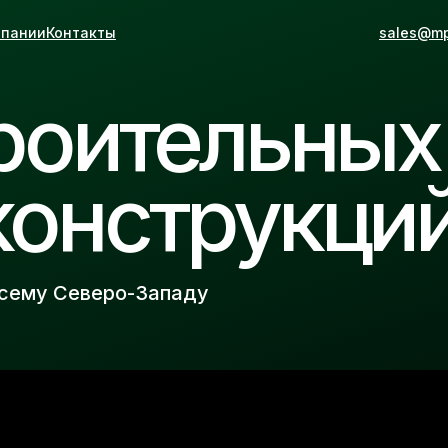
мпании
Контакты
sales@mp
роительных
конструкци
всему Северо-Западу